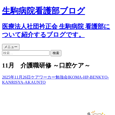
生駒病院看護部ブログ
医療法人社団衿正会 生駒病院 看護部に
ついて紹介するブログです。
コ
メニュー
ン
検
テ
索:
ン
11月 介護職研修 ～口腔ケア～
ツ
へ
2025年11月26日
ケアワーカー勉強会
IKOMA-HP-BENKYO-
移
KANRISYA-AKAUNTO
動