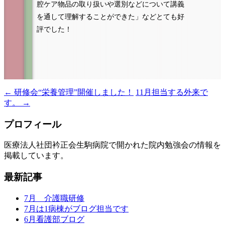
腔ケア物品の取り扱いや選別などについて講義
を通して理解することができた」などとても好
評でした！
←
研修会“栄養管理”開催しました！
11月担当する外来で
投
す。
→
稿
プロフィール
ナ
ビ
医療法人社団衿正会生駒病院で開かれた院内勉強会の情報を
掲載しています。
ゲ
ー
最新記事
シ
7月 介護職研修
ョ
7月は1病棟がブログ担当です
6月看護部ブログ
ン