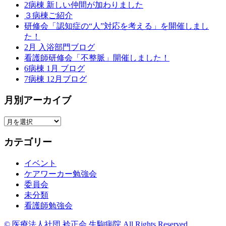
2病棟 新しい仲間が加わりました
３病棟ご紹介
研修会「認知症の“人”対応を考える」を開催しまし
た！
2月 入浴部門ブログ
看護師研修会「不整脈」開催しました！
6病棟 1月 ブログ
7病棟 12月ブログ
月別アーカイブ
月
別
カテゴリー
ア
ー
イベント
カ
ケアワーカー勉強会
イ
委員会
ブ
未分類
看護師勉強会
© 医療法人社団 衿正会 生駒病院 All Rights Reserved.