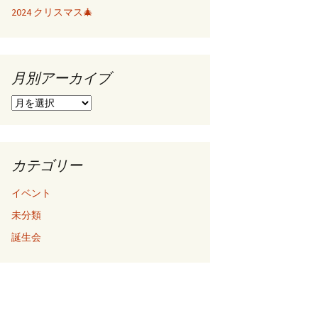
2024 クリスマス🎄
月別アーカイブ
月
別
ア
ー
カ
カテゴリー
イ
ブ
イベント
未分類
誕生会