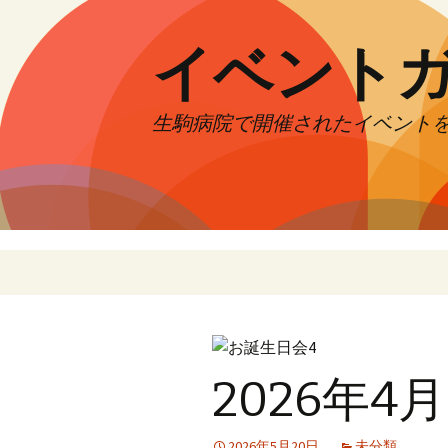
イベント
生駒病院で開催されたイベント
コ
ン
テ
ン
ツ
2026年4
へ
移
動
2026年5月20日
未分類