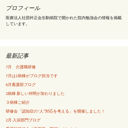
プロフィール
ナ
医療法人社団衿正会生駒病院で開かれた院内勉強会の情報を掲載
しています。
ビ
ゲ
最新記事
ー
7月 介護職研修
7月は1病棟がブログ担当です
シ
6月看護部ブログ
2病棟 新しい仲間が加わりました
ョ
３病棟ご紹介
研修会「認知症の“人”対応を考える」を開催しました！
ン
2月 入浴部門ブログ