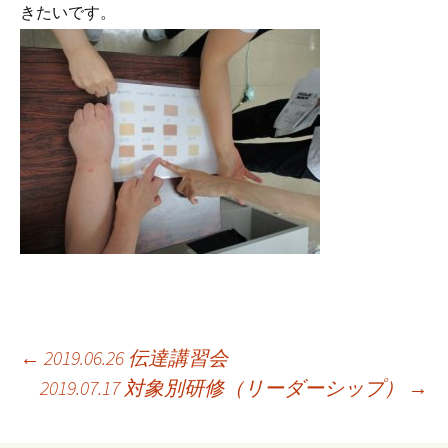
きたいです。
投
←
2019.06.26 伝達講習会
2019.07.17 対象別研修（リーダーシップ）
→
稿