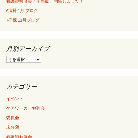
看護師研修会「不整脈」開催しました！
6病棟 1月 ブログ
7病棟 12月ブログ
月別アーカイブ
月
別
ア
ー
カ
カテゴリー
イ
ブ
イベント
ケアワーカー勉強会
委員会
未分類
看護師勉強会