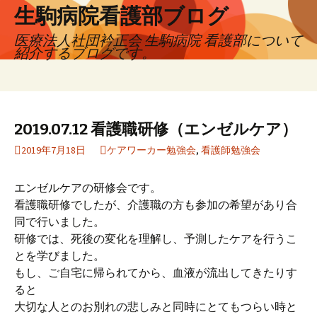
生駒病院看護部ブログ
医療法人社団衿正会 生駒病院 看護部について
紹介するブログです。
コ
検
ン
索:
テ
ン
2019.07.12 看護職研修（エンゼルケア）
ツ
2019年7月18日
ケアワーカー勉強会
,
看護師勉強会
へ
移
動
エンゼルケアの研修会です。
看護職研修でしたが、介護職の方も参加の希望があり合
同で行いました。
研修では、死後の変化を理解し、予測したケアを行うこ
とを学びました。
もし、ご自宅に帰られてから、血液が流出してきたりす
ると
大切な人とのお別れの悲しみと同時にとてもつらい時と