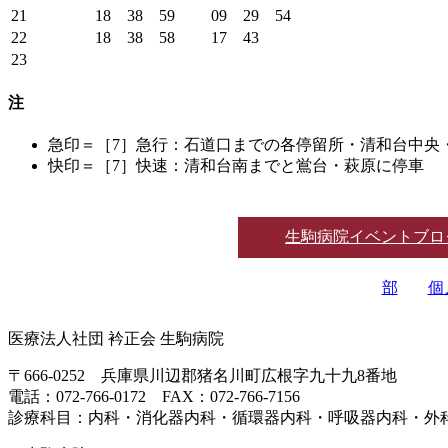
21
18 38 59
09 29 54
22
18 38 58
17 43
23
注
急印＝［7］急行：石道口までの各停留所・清和台中央
快印＝［7］快速：清和台南までと鴬台・萩原に停車
生駒病院イベントブロ
部
個
医療法人社団 衿正会 生駒病院
〒666-0252 兵庫県川辺郡猪名川町広根字九十九8番地
電話：072-766-0172 FAX：072-766-7156
診療科目：内科・消化器内科・循環器内科・呼吸器内科・外