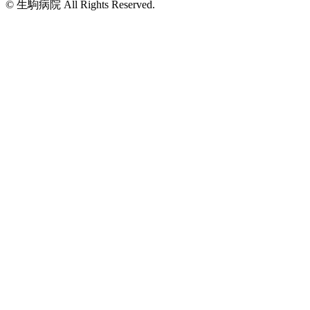
© 生駒病院 All Rights Reserved.