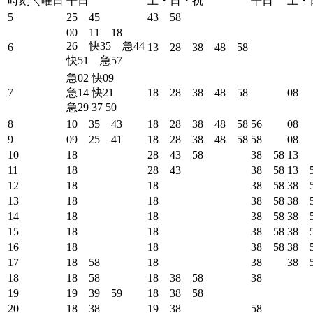
時刻＼曜日
平日
土・日・祝
平日
土・
5
25 45
43 58
00 11 18
26 快35 急44
6
13 28 38 48 58
快51 急57
急02 快09
7
急14 快21
18 28 38 48 58
08
急29 37 50
8
10 35 43
18 28 38 48 58
56
08
9
09 25 41
18 28 38 48 58
58
08
10
18
28 43 58
38 58
13
11
18
28 43
38 58
13 
12
18
18
38 58
38 
13
18
18
38 58
38 
14
18
18
38 58
38 
15
18
18
38 58
38 
16
18
18
38 58
38 
17
18 58
18
38
38 
18
18 58
18 38 58
38
19
19 39 59
18 38 58
20
18 38
19 38
58