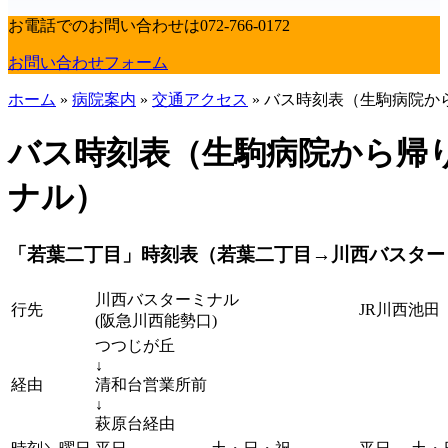
お電話でのお問い合わせは
072-766-0172
お問い合わせフォーム
ホーム
»
病院案内
»
交通アクセス
»
バス時刻表（生駒病院か
バス時刻表（生駒病院から帰
ナル）
「若葉二丁目」時刻表（若葉二丁目→川西バスター
川西バスターミナル
行先
JR川西池田
(阪急川西能勢口)
つつじが丘
↓
経由
清和台営業所前
↓
萩原台経由