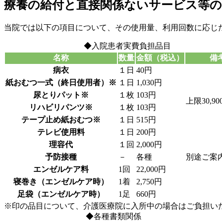
療養の給付と直接関係ないサービス等
当院では以下の項目について、その使用量、利用回数に応じ
◆入院患者実費負担品目
名称
数量
金額（税込）
備
病衣
１日
40円
紙おむつ一式（終日使用者）※
１日
1,030円
尿とりパット※
１枚
103円
上限30,9
リハビリパンツ※
１枚
103円
テープ止め紙おむつ※
１日
515円
テレビ使用料
１日
200円
理容代
１回
2,000円
予防接種
－
各種
別途ご案
エンゼルケア料
1回
22,000円
寝巻き（エンゼルケア時）
1着
2,750円
足袋（エンゼルケア時）
1足
660円
※印の品目について、介護医療院に入所中の場合はご負担い
◆各種書類関係