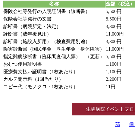
名称
金額（税込）
保険会社等発行の入院証明書（診断書）
5,500円
保険会社等発行の文書
5,500円
診断書（病院所定・法定）
3,300円
診断書（成年後見用）
11,000円
診断書（施設入所用）（検査費用別途）
3,300円
障害診断書（国民年金・厚生年金・身体障害）
11,000円
指定難病診断書（臨床調査個人票） （更新）
5,500円
おむつ使用証明書
1,100円
医療費支払い証明書（1枚あたり）
1,100円
カルテ開示料（1回当たり）
2,200円
コピー代（モノクロ・1枚あたり）
11円
生駒病院イベントブロ
部
個