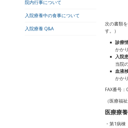
院内行事について
入院療養中の食事について
次の書類を
入院療養 Q&A
す。）
診療
かか
入院患
当院
血液
かか
FAX番号：
（医療福祉
医療療養
・第1病棟